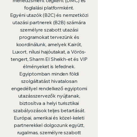
menedzsment cégként (DMC) és
foglalási platformként.
Egyéni utazók (B2C) és nemzetközi
utazási partnerek (B2B) számára
személyre szabott utazási
programokat tervezünk és
koordinálunk, amelyek Kairót,
Luxort, nílusi hajóutakat, a Vörös-
tengert, Sharm El Sheikh-et és VIP
élményeket is lefednek.
Egyiptomban minden földi
szolgáltatást hivatalosan
engedéllyel rendelkező egyiptomi
utazásszervezők nyújtanak,
biztosítva a helyi turisztikai
szabályozások teljes betartását.
Európai, amerikai és közel-keleti
partnerekkel dolgozunk együtt,
rugalmas, személyre szabott