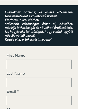
Csatlakozz hozzánk, és emeld értékesítési
tapasztalataidat a következő szintre!
Platformunkkal elérheti
szélesebb
közönséget érhet el, növelheti
márkája láthatóságát és növelheti értékesítését.
Ne hagyja ki a lehetőséget, hogy velünk együtt
növelje vállalkozását.
Kezdje el az értékesítést még ma!
First Name
Last Name
Email